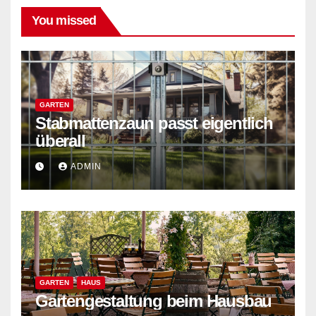
You missed
GARTEN
Stabmattenzaun passt eigentlich
überall
ADMIN
GARTEN
HAUS
Gartengestaltung beim Hausbau