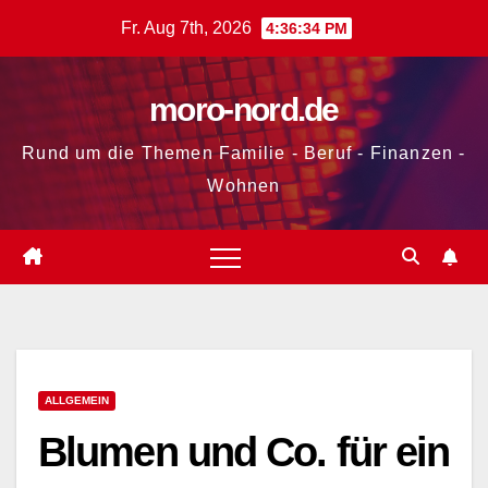
Zum
Fr. Aug 7th, 2026
4:36:35 PM
Inhalt
springen
moro-nord.de
Rund um die Themen Familie - Beruf - Finanzen -
Wohnen
ALLGEMEIN
Blumen und Co. für ein