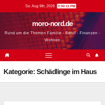
Zum
So. Aug 9th, 2026
3:50:12 PM
Inhalt
springen
moro-nord.de
Rund um die Themen Familie - Beruf - Finanzen -
Wohnen
Kategorie:
Schädlinge im Haus