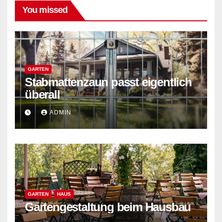
You missed
GARTEN
Stabmattenzaun passt eigentlich
überall
ADMIN
GARTEN
HAUS
Gartengestaltung beim Hausbau