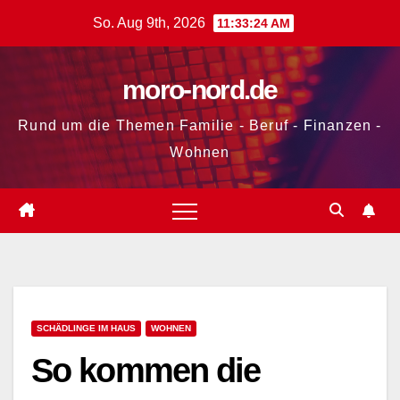
Zum
So. Aug 9th, 2026
11:33:25 AM
Inhalt
springen
moro-nord.de
Rund um die Themen Familie - Beruf - Finanzen -
Wohnen
SCHÄDLINGE IM HAUS
WOHNEN
So kommen die