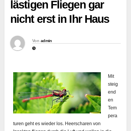
lästigen Fliegen gar
nicht erst in Ihr Haus
Von
admin
Mit
steig
end
en
Tem
pera
turen geht es wieder los. Heerscharen von