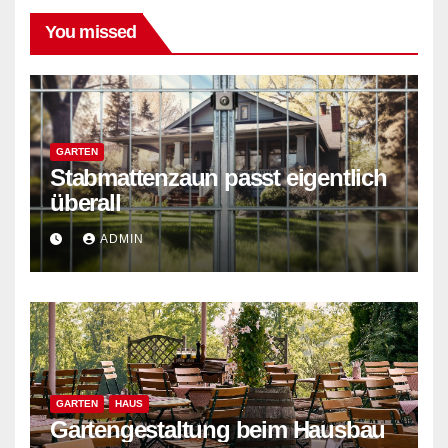
You missed
GARTEN
Stabmattenzaun passt eigentlich
überall
ADMIN
GARTEN
HAUS
Gartengestaltung beim Hausbau