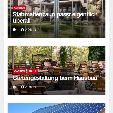
GARTEN
Stabmattenzaun passt eigentlich
überall
ADMIN
GARTEN
HAUS
Gartengestaltung beim Hausbau
ADMIN