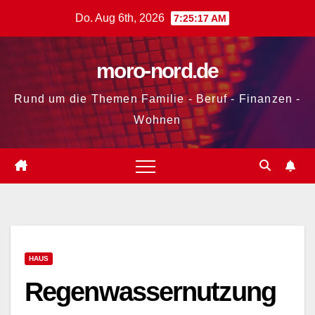
Zum
Do. Aug 6th, 2026
7:25:18 AM
Inhalt
springen
moro-nord.de
Rund um die Themen Familie - Beruf - Finanzen -
Wohnen
HAUS
Regenwassernutzung