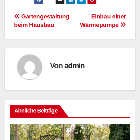
Beitrags-
Gartengestaltung
Einbau einer
beim Hausbau
Wärmepumpe
Navigation
Von
admin
Ähnliche Beiträge