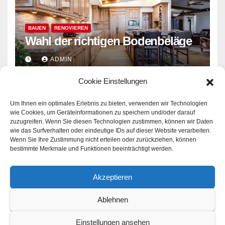
BAUEN
RENOVIEREN
Wahl der richtigen Bodenbeläge
ADMIN
Cookie Einstellungen
Um Ihnen ein optimales Erlebnis zu bieten, verwenden wir Technologien
wie Cookies, um Geräteinformationen zu speichern und/oder darauf
zuzugreifen. Wenn Sie diesen Technologien zustimmen, können wir Daten
wie das Surfverhalten oder eindeutige IDs auf dieser Website verarbeiten.
moro-nord.de
Wenn Sie Ihre Zustimmung nicht erteilen oder zurückziehen, können
bestimmte Merkmale und Funktionen beeinträchtigt werden.
Rund um die Themen Familie - Beruf - Finanzen - Wohnen
Akzeptieren
Ablehnen
Stolz präsentiert von WordPress
|
Theme: Newsup von
Themeansar
Einstellungen ansehen