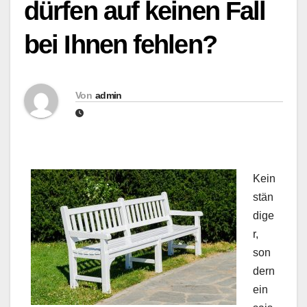
dürfen auf keinen Fall
bei Ihnen fehlen?
Von
admin
Kein
stän
dige
r,
son
dern
ein