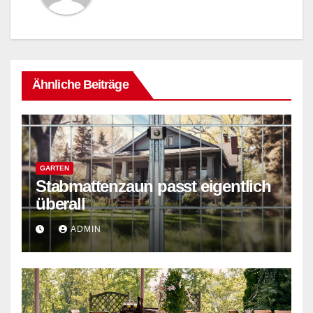
Ähnliche Beiträge
GARTEN
Stabmattenzaun passt eigentlich
überall
ADMIN