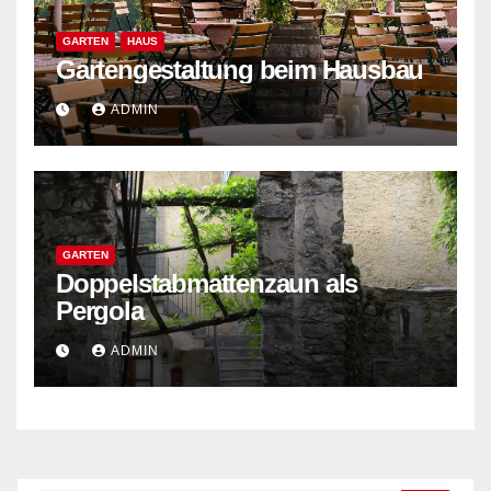
GARTEN
HAUS
Gartengestaltung beim Hausbau
ADMIN
GARTEN
Doppelstabmattenzaun als
Pergola
ADMIN