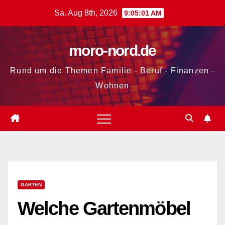
Zum
Sa. Aug 8th, 2026
9:05:02 AM
Inhalt
springen
moro-nord.de
Rund um die Themen Familie - Beruf - Finanzen -
Wohnen
GARTEN
Welche Gartenmöbel